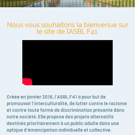
Nous vous souhaitons la bienvenue sur
le site de l’ASBL F41
.
Créée en janvier 2016, l’ASBL F41 a pour but de
promouvoir l’interculturalité, de lutter contre le racisme
et contre toute forme de discrimination présente dans
notre société. Elle propose des projets alternatifs
destinés prioritairement à un public adulte dans une
optique d’émancipation individuelle et collective.