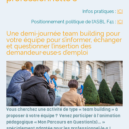
Infos pratiques
:
ICI
Positionnement politique de l’ASBL F41
:
ICI
Une demi-journée team building pour
votre équipe pour s’informer, échanger
et questionner l’insertion des
demandeur·euse·s d’emploi
Vous cherchez une activité de type « team building » à
proposer à votre équipe ? Venez participer à l’animation
pédagogique « Mon Parcours en Question(s)… »
spécialement adaptée pour les professionnel·le·s !